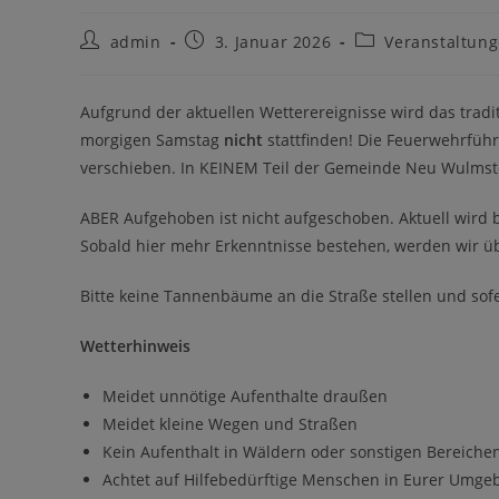
Beitrags-
Beitrag
Beitrags-
admin
3. Januar 2026
Veranstaltun
Autor:
veröffentlicht:
Kategorie:
Aufgrund der aktuellen Wetterereignisse wird das tr
morgigen Samstag
nicht
stattfinden! Die Feuerwehrfüh
verschieben. In KEINEM Teil der Gemeinde Neu Wulms
ABER Aufgehoben ist nicht aufgeschoben. Aktuell wird
Sobald hier mehr Erkenntnisse bestehen, werden wir üb
Bitte keine Tannenbäume an die Straße stellen und sofe
Wetterhinweis
Meidet unnötige Aufenthalte draußen
Meidet kleine Wegen und Straßen
Kein Aufenthalt in Wäldern oder sonstigen Bereiche
Achtet auf Hilfebedürftige Menschen in Eurer Umge