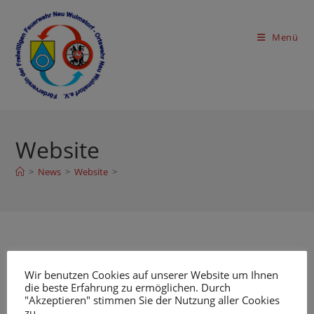
Zum
Inhalt
Menü
springen
Website
>
News
>
Website
>
In dieser Kategorie werden alle relevanten Beiträge zur
Website gesammelt.
Wir benutzen Cookies auf unserer Website um Ihnen
die beste Erfahrung zu ermöglichen. Durch
"Akzeptieren" stimmen Sie der Nutzung aller Cookies
WEBSITE
zu.