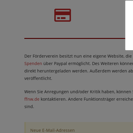
Der Förderverein besitzt nun eine eigene Website, di
Spenden
über Paypal ermöglicht. Des Weiteren könn
direkt heruntergeladen werden. Außerdem werden ab
veröffentlicht.
Wenn Sie Anregungen und/oder Kritik haben, können
ffnw.de
kontaktieren. Andere Funktionsträger erreich
sind.
Neue E-Mail-Adressen