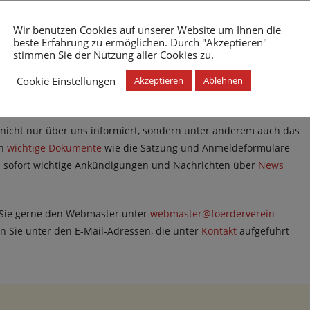
Wir benutzen Cookies auf unserer Website um Ihnen die
beste Erfahrung zu ermöglichen. Durch "Akzeptieren"
stimmen Sie der Nutzung aller Cookies zu.
Cookie Einstellungen
Akzeptieren
Ablehnen
e nicht nur über uns informiert, sondern unter anderem auch das
en
wichtige Dokumente
wie die Satzung und Anmeldeformulare
 sofort wichtige Ankündigungen und Nachrichten über
News
 Sie gerne den Webmaster unter
webmaster@foerderverein-
en Sie unter den E-Mail-Adressen, die unter
Kontakt
aufgeführt